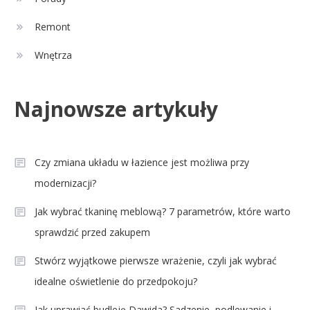
Celebryci
Agnieszka Chylińska: wiek,
Remont
3
dzieci i sekrety macierzyństwa
Wnętrza
Celebryci
Najnowsze artykuły
Aleksandra Grysz wiek: poznaj
4
prawdę o prezenterce TVP
Czy zmiana układu w łazience jest możliwa przy
modernizacji?
Jak wybrać tkaninę meblową? 7 parametrów, które warto
sprawdzić przed zakupem
Stwórz wyjątkowe pierwsze wrażenie, czyli jak wybrać
idealne oświetlenie do przedpokoju?
Jak uprawiać budleję Dawida? Sadzenie, podlewanie i