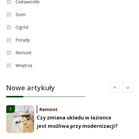
Aleksandra Grysz wiek: poznaj
Ciekawostki
4
prawdę o prezenterce TVP
Dom
Ogród
Celebryci
Aleksandra Żebrowska: wiek,
Porady
5
kariera i życie rodzinne
Remont
Wnętrza
Celebryci
Alexandra Grant wiek: prawda o
6
Nowe artykuły
naturalnej urodzie
Remont
1
Czy zmiana układu w łazience
jest możliwa przy modernizacji?