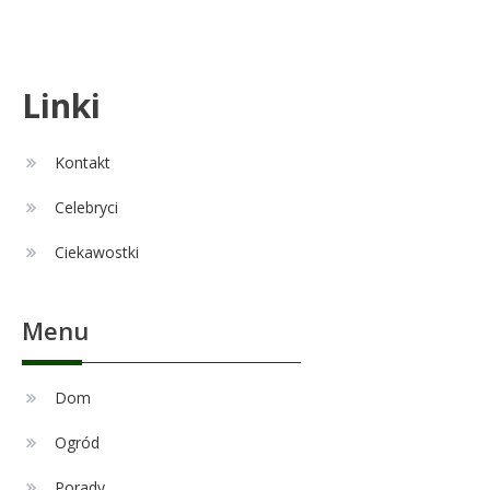
5
kariera i życie rodzinne
Celebryci
Linki
Alexandra Grant wiek: prawda o
6
naturalnej urodzie
Kontakt
Celebryci
Remont
1
Ciekawostki
Czy zmiana układu w łazience
jest możliwa przy modernizacji?
Menu
Celebryci
Adam Nawałka wiek: Ile lat ma
Dom
2
ikona polskiego futbolu?
Ogród
Porady