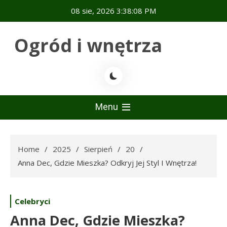
Skip
08 sie, 2026
3:38:09 PM
to
content
Ogród i wnętrza
Menu
Home
2025
Sierpień
20
Anna Dec, Gdzie Mieszka? Odkryj Jej Styl I Wnętrza!
Celebryci
Anna Dec, Gdzie Mieszka?