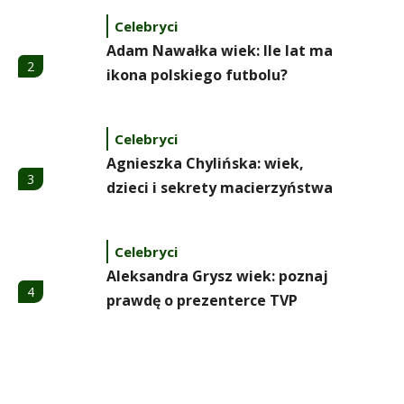
Celebryci
Adam Nawałka wiek: Ile lat ma
2
ikona polskiego futbolu?
Celebryci
Agnieszka Chylińska: wiek,
3
dzieci i sekrety macierzyństwa
Celebryci
Aleksandra Grysz wiek: poznaj
4
prawdę o prezenterce TVP
Celebryci
Aleksandra Żebrowska: wiek,