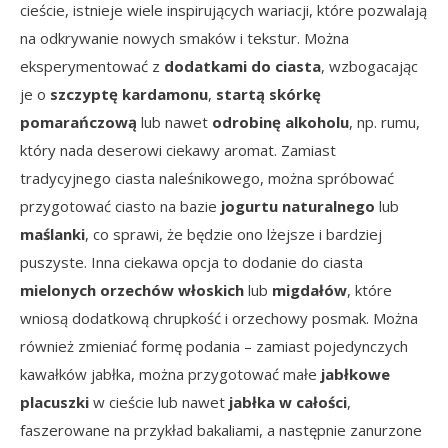
cieście, istnieje wiele inspirujących wariacji, które pozwalają
na odkrywanie nowych smaków i tekstur. Można
eksperymentować z
dodatkami do ciasta
, wzbogacając
je o
szczyptę kardamonu
,
startą skórkę
pomarańczową
lub nawet
odrobinę alkoholu
, np. rumu,
który nada deserowi ciekawy aromat. Zamiast
tradycyjnego ciasta naleśnikowego, można spróbować
przygotować ciasto na bazie
jogurtu naturalnego
lub
maślanki
, co sprawi, że będzie ono lżejsze i bardziej
puszyste. Inna ciekawa opcja to dodanie do ciasta
mielonych orzechów włoskich
lub
migdałów
, które
wniosą dodatkową chrupkość i orzechowy posmak. Można
również zmieniać formę podania – zamiast pojedynczych
kawałków jabłka, można przygotować małe
jabłkowe
placuszki
w cieście lub nawet
jabłka w całości
,
faszerowane na przykład bakaliami, a następnie zanurzone