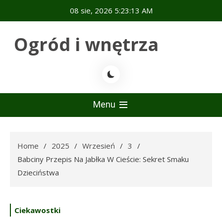
Skip
08 sie, 2026
5:23:14 AM
to
content
Ogród i wnętrza
Menu
Home
2025
Wrzesień
3
Babciny Przepis Na Jabłka W Cieście: Sekret Smaku
Dzieciństwa
Ciekawostki