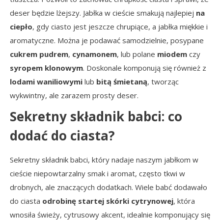
deser będzie lżejszy. Jabłka w cieście smakują najlepiej
na
ciepło
, gdy ciasto jest jeszcze chrupiące, a jabłka miękkie i
aromatyczne. Można je podawać samodzielnie, posypane
cukrem pudrem
,
cynamonem
, lub polane
miodem
czy
syropem klonowym
. Doskonale komponują się również z
lodami waniliowymi
lub
bitą śmietaną
, tworząc
wykwintny, ale zarazem prosty deser.
Sekretny składnik babci: co
dodać do ciasta?
Sekretny składnik babci, który nadaje naszym jabłkom w
cieście niepowtarzalny smak i aromat, często tkwi w
drobnych, ale znaczących dodatkach. Wiele babć dodawało
do ciasta
odrobinę startej skórki cytrynowej
, która
wnosiła świeży, cytrusowy akcent, idealnie komponujący się