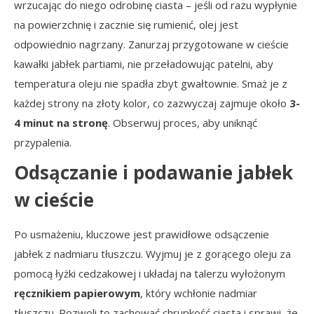
wrzucając do niego odrobinę ciasta – jeśli od razu wypłynie
na powierzchnię i zacznie się rumienić, olej jest
odpowiednio nagrzany. Zanurzaj przygotowane w cieście
kawałki jabłek partiami, nie przeładowując patelni, aby
temperatura oleju nie spadła zbyt gwałtownie. Smaż je z
każdej strony na złoty kolor, co zazwyczaj zajmuje około
3-
4 minut na stronę
. Obserwuj proces, aby uniknąć
przypalenia.
Odsączanie i podawanie jabłek
w cieście
Po usmażeniu, kluczowe jest prawidłowe odsączenie
jabłek z nadmiaru tłuszczu. Wyjmuj je z gorącego oleju za
pomocą łyżki cedzakowej i układaj na talerzu wyłożonym
ręcznikiem papierowym
, który wchłonie nadmiar
tłuszczu. Pozwoli to zachować chrupkość ciasta i sprawi, że