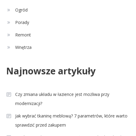
2
ikona polskiego futbolu?
Ogród
Porady
Celebryci
Agnieszka Chylińska: wiek,
Remont
3
dzieci i sekrety macierzyństwa
Wnętrza
Celebryci
Najnowsze artykuły
Aleksandra Grysz wiek: poznaj
4
prawdę o prezenterce TVP
Czy zmiana układu w łazience jest możliwa przy
modernizacji?
Jak wybrać tkaninę meblową? 7 parametrów, które warto
sprawdzić przed zakupem