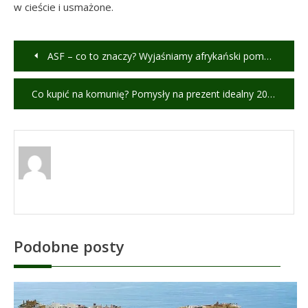
w cieście i usmażone.
Nawigacja
ASF – co to znaczy? Wyjaśniamy afrykański pomór świń
wpisu
Co kupić na komunię? Pomysły na prezent idealny 2025
Podobne posty