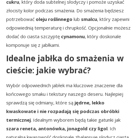
cukru
, który doda subtelnej słodyczy i pomoże uzyskać
złocisty kolor podczas smażenia. Do smażenia będziesz
potrzebować
oleju roślinnego
lub
smalcu
, który zapewni
odpowiednią temperaturę i chrupkość. Opcjonalnie możesz
dodać do ciasta szczyptę
cynamonu
, który doskonale
komponuje się z jabłkami.
Idealne jabłka do smażenia w
cieście: jakie wybrać?
Wybór odpowiednich jabłek ma kluczowe znaczenie dla
końcowego smaku i tekstury naszego deseru. Najlepiej
sprawdzą się odmiany, które są
jędrne, lekko
kwaskowate i nie rozpadają się podczas obróbki
termicznej
. Idealnym wyborem będą takie gatunki jak
szara reneta, antonówka, jonagold czy ligol
. Ich
naturalna kwasowość doskonale zbalansuje słodycz ciasta,