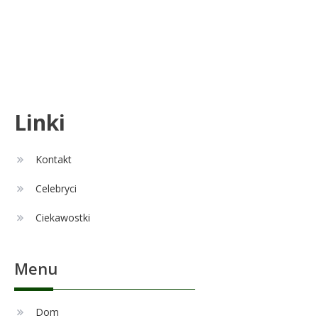
Celebryci
Aleksandra Żebrowska: wiek,
5
kariera i życie rodzinne
Celebryci
Linki
Alexandra Grant wiek: prawda o
6
naturalnej urodzie
Kontakt
Celebryci
Remont
1
Ciekawostki
Czy zmiana układu w łazience
jest możliwa przy modernizacji?
Menu
Celebryci
Adam Nawałka wiek: Ile lat ma
Dom