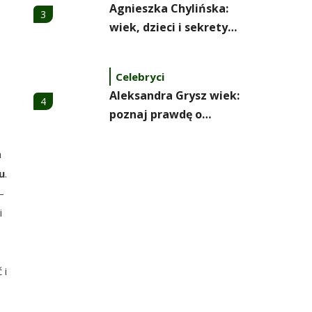
Agnieszka Chylińska:
3
wiek, dzieci i sekrety
macierzyństwa
Celebryci
Aleksandra Grysz wiek:
4
poznaj prawdę o
prezenterce TVP
h
Celebryci
u
.
Aleksandra Żebrowska:
5
–
wiek, kariera i życie
i
rodzinne
Celebryci
Alexandra Grant wiek:
 i
6
prawda o naturalnej
urodzie