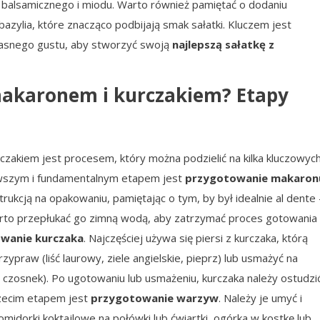
tu balsamicznego i miodu. Warto również pamiętać o dodaniu
 bazylia, które znacząco podbijają smak sałatki. Kluczem jest
asnego gustu, aby stworzyć swoją
najlepszą sałatkę z
makaronem i kurczakiem? Etapy
czakiem jest procesem, który można podzielić na kilka kluczowyc
rwszym i fundamentalnym etapem jest
przygotowanie makaron
ukcją na opakowaniu, pamiętając o tym, by był idealnie al dente 
arto przepłukać go zimną wodą, aby zatrzymać proces gotowania 
wanie kurczaka
. Najczęściej używa się piersi z kurczaka, którą
ypraw (liść laurowy, ziele angielskie, pieprz) lub usmażyć na
 czosnek). Po ugotowaniu lub usmażeniu, kurczaka należy ostudzić
rzecim etapem jest
przygotowanie warzyw
. Należy je umyć i
midorki koktajlowe na połówki lub ćwiartki, ogórka w kostkę lub