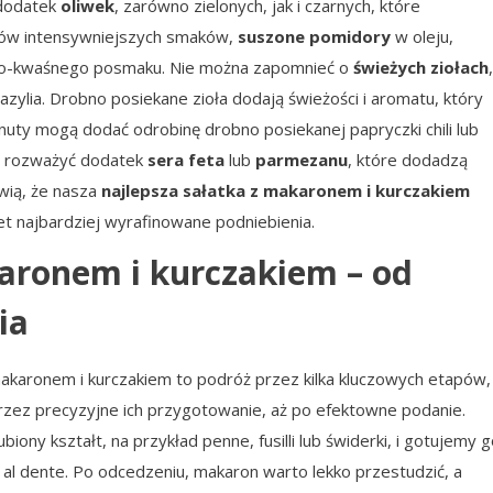
 dodatek
oliwek
, zarówno zielonych, jak i czarnych, które
ików intensywniejszych smaków,
suszone pomidory
w oleju,
odko-kwaśnego posmaku. Nie można zapomnieć o
świeżych ziołach
,
bazylia. Drobno posiekane zioła dodają świeżości i aromatu, który
 nuty mogą dodać odrobinę drobno posiekanej papryczki chili lub
eż rozważyć dodatek
sera feta
lub
parmezanu
, które dodadzą
wią, że nasza
najlepsza sałatka z makaronem i kurczakiem
et najbardziej wyrafinowane podniebienia.
karonem i kurczakiem – od
ia
akaronem i kurczakiem to podróż przez kilka kluczowych etapów,
zez precyzyjne ich przygotowanie, aż po efektowne podanie.
biony kształt, na przykład penne, fusilli lub świderki, i gotujemy 
 al dente. Po odcedzeniu, makaron warto lekko przestudzić, a