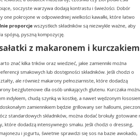
upiące, soczyste warzywa dodają kontrastu i świeżości. Dobór
ły one pokrojone w odpowiedniej wielkości kawałki, które łatwo
nie proporcje
wszystkich składników są niezwykle ważne, aby
ła spójną, pyszną kompozycję.
 sałatki z makaronem i kurczakiem
rto znać kilka trików oraz wiedzieć, jakie zamienniki można
erencji smakowych lub dostępności składników. Jeśli chodzi o
ształty, ale również makarony pełnoziarniste, które dodadzą
arony bezglutenowe dla osób unikających glutenu. Kurczaka możn
onym indykiem, chudą szynką w kostkę, a nawet wędzonym łososie
 doskonałym zamiennikiem będzie grillowany ser halloumi, pieczo
oprócz standardowych składników, można dodać brokuły gotowane 
y, które dodadzą intensywnego smaku. Jeśli chodzi o dressing,
jonezu i jogurtu, świetnie sprawdzi się sos na bazie awokado,