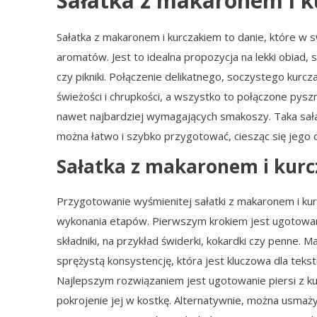
Sałatka z makaronem i k
Sałatka z makaronem i kurczakiem to danie, które w
aromatów. Jest to idealna propozycja na lekki obiad, 
czy pikniki. Połączenie delikatnego, soczystego ku
świeżości i chrupkości, a wszystko to połączone py
nawet najbardziej wymagających smakoszy. Taka sałatk
można łatwo i szybko przygotować, ciesząc się jego
Sałatka z makaronem i kurc
Przygotowanie wyśmienitej sałatki z makaronem i kur
wykonania etapów. Pierwszym krokiem jest ugotowanie
składniki, na przykład świderki, kokardki czy penne.
sprężystą konsystencję, która jest kluczowa dla tekst
Najlepszym rozwiązaniem jest ugotowanie piersi z ku
pokrojenie jej w kostkę. Alternatywnie, można usmażyć