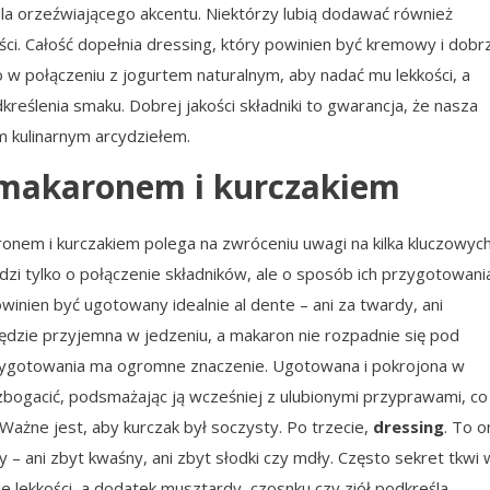
la orzeźwiającego akcentu. Niektórzy lubią dodawać również
ści. Całość dopełnia dressing, który powinien być kremowy i dobr
 w połączeniu z jogurtem naturalnym, aby nadać mu lekkości, a
dkreślenia smaku. Dobrej jakości składniki to gwarancja, że nasza
 kulinarnym arcydziełem.
z makaronem i kurczakiem
ronem i kurczakiem polega na zwróceniu uwagi na kilka kluczowyc
dzi tylko o połączenie składników, ale o sposób ich przygotowania
owinien być ugotowany idealnie al dente – ani za twardy, ani
ędzie przyjemna w jedzeniu, a makaron nie rozpadnie się pod
zygotowania ma ogromne znaczenie. Ugotowana i pokrojona w
 wzbogacić, podsmażając ją wcześniej z ulubionymi przyprawami, co
 Ważne jest, aby kurczak był soczysty. Po trzecie,
dressing
. To o
– ani zbyt kwaśny, ani zbyt słodki czy mdły. Często sekret tkwi 
 lekkości, a dodatek musztardy, czosnku czy ziół podkreśla