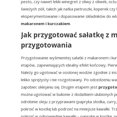
pesto, czy nawet lekki winegret z oliwy z oliwek, oc
świeżych ziół, takich jak natka pietruszki, koperek czy
eksperymentowanie i dopasowanie składników do wł
makaronem i kurczakiem
.
Jak przygotować sałatkę z 
przygotowania
Przygotowanie wyśmienitej sałatki z makaronem i kur
etapów, zapewniających idealny efekt końcowy. Pie
Należy go ugotować w osolonej wodzie zgodnie z instr
lekko sprężysty i nie rozgotowany. Po odcedzeniu w
zapobiec sklejaniu się. Drugim etapem jest
przygoto
można ugotować w bulionie z dodatkiem ulubionych prz
odrobinie oleju z przyprawami (papryka słodka, curry,
pokroić w kostkę lub podrzeć na mniejsze kawałki. T
pokroić w odpowiednie kawałki – paprykę w kostkę, po