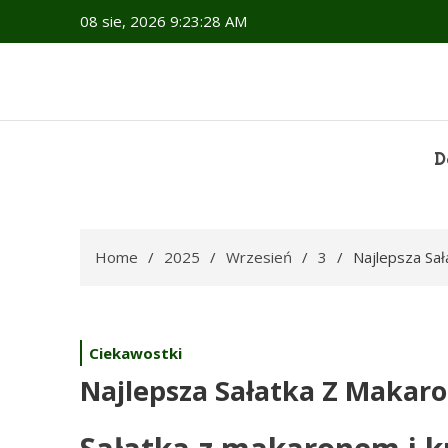
Skip
08 sie, 2026
9:23:29 AM
to
content
D
Home
2025
Wrzesień
3
Najlepsza Sał
Ciekawostki
Najlepsza Sałatka Z Makaro