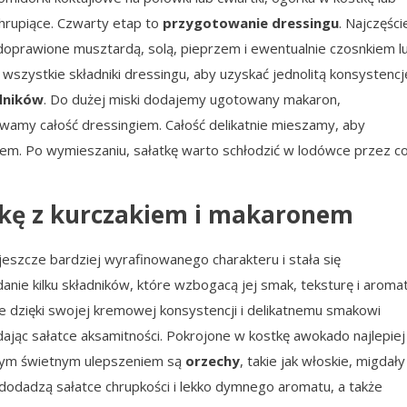
chrupiące. Czwarty etap to
przygotowanie dressingu
. Najczęści
doprawione musztardą, solą, pieprzem i ewentualnie czosnkiem l
szystkie składniki dressingu, aby uzyskać jednolitą konsystencj
dników
. Do dużej miski dodajemy ugotowany makaron,
amy całość dressingiem. Całość delikatnie mieszamy, aby
osem. Po wymieszaniu, sałatkę warto schłodzić w lodówce przez c
atkę z kurczakiem i makaronem
eszcze bardziej wyrafinowanego charakteru i stała się
ie kilku składników, które wzbogacą jej smak, teksturę i aromat
re dzięki swojej kremowej konsystencji i delikatnemu smakowi
dając sałatce aksamitności. Pokrojone w kostkę awokado najlepiej
jnym świetnym ulepszeniem są
orzechy
, takie jak włoskie, migdały
dodadzą sałatce chrupkości i lekko dymnego aromatu, a także