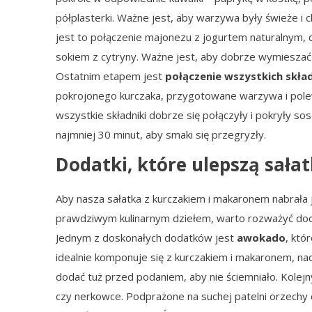
półplasterki. Ważne jest, aby warzywa były świeże i 
jest to połączenie majonezu z jogurtem naturalnym, 
sokiem z cytryny. Ważne jest, aby dobrze wymieszać w
Ostatnim etapem jest
połączenie wszystkich skła
pokrojonego kurczaka, przygotowane warzywa i polew
wszystkie składniki dobrze się połączyły i pokryły s
najmniej 30 minut, aby smaki się przegryzły.
Dodatki, które ulepszą sał
Aby nasza sałatka z kurczakiem i makaronem nabrała j
prawdziwym kulinarnym dziełem, warto rozważyć dodan
Jednym z doskonałych dodatków jest
awokado
, któ
idealnie komponuje się z kurczakiem i makaronem, na
dodać tuż przed podaniem, aby nie ściemniało. Kole
czy nerkowce. Podprażone na suchej patelni orzechy 