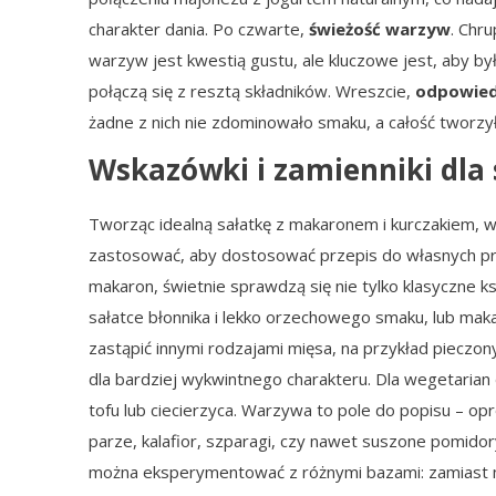
charakter dania. Po czwarte,
świeżość warzyw
. Chr
warzyw jest kwestią gustu, ale kluczowe jest, aby by
połączą się z resztą składników. Wreszcie,
odpowied
żadne z nich nie zdominowało smaku, a całość tworzy
Wskazówki i zamienniki dla
Tworząc idealną sałatkę z makaronem i kurczakiem, wa
zastosować, aby dostosować przepis do własnych pref
makaron, świetnie sprawdzą się nie tylko klasyczne k
sałatce błonnika i lekko orzechowego smaku, lub mak
zastąpić innymi rodzajami mięsa, na przykład piecz
dla bardziej wykwintnego charakteru. Dla wegetarian
tofu lub ciecierzyca. Warzywa to pole do popisu – 
parze, kalafior, szparagi, czy nawet suszone pomidor
można eksperymentować z różnymi bazami: zamiast ma