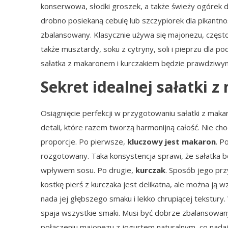
konserwowa, słodki groszek, a także świeży ogórek d
drobno posiekaną cebulę lub szczypiorek dla pikantno
zbalansowany. Klasycznie używa się majonezu, często
także musztardy, soku z cytryny, soli i pieprzu dla po
sałatka z makaronem i kurczakiem będzie prawdziwym
Sekret idealnej sałatki 
Osiągnięcie perfekcji w przygotowaniu sałatki z maka
detali, które razem tworzą harmonijną całość. Nie cho
proporcje. Po pierwsze,
kluczowy jest makaron
. P
rozgotowany. Taka konsystencja sprawi, że sałatka b
wpływem sosu. Po drugie,
kurczak
. Sposób jego pr
kostkę pierś z kurczaka jest delikatna, ale można ją
nada jej głębszego smaku i lekko chrupiącej tekstury.
spaja wszystkie smaki. Musi być dobrze zbalansowany 
połączeniu majonezu z jogurtem naturalnym, co nadaje