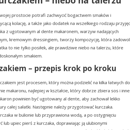
urczakiem – niebo na talerzu
 swojej prostocie potrafi zachwycić bogactwem smaków i
sycącą kolację, a także jako dodatek na wszelkiego rodzaju przyjęc
rczaka z ugotowanym al dente makaronem, warzyw nadających
sznym, kremowym dressingiem, tworzy kompozycję, która zadowol
a to nie tylko posiłek, ale prawdziwe niebo na talerzu, które
 doskonałym smakiem.
zakiem – przepis krok po kroku
czakiem jest procesem, który można podzielić na kilka łatwych do
 makaronu, najlepiej w kształcie, który dobrze zbiera sos i inne
 Makaron powinien być ugotowany al dente, aby zachował lekko
ury całej sałatki. Następnie należy przygotować kurczaka.
rczaka w bulionie lub przyprawiona wodą, a po ostygnięciu
 lub upiec pierś z kurczaka, doprawiając ją ulubionymi