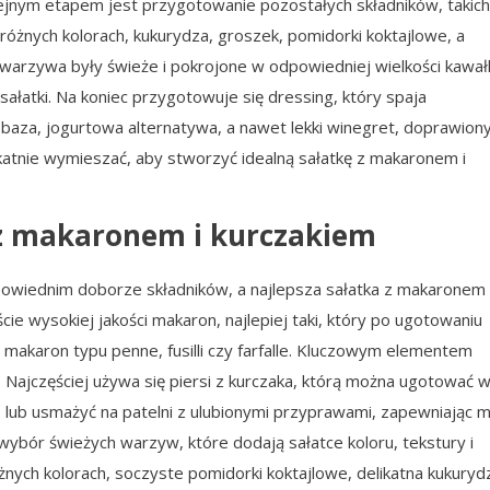
jnym etapem jest przygotowanie pozostałych składników, takich
różnych kolorach, kukurydza, groszek, pomidorki koktajlowe, a
warzywa były świeże i pokrojone w odpowiedniej wielkości kawałk
łatki. Na koniec przygotowuje się dressing, który spaja
baza, jogurtowa alternatywa, a nawet lekki winegret, doprawion
likatnie wymieszać, aby stworzyć idealną sałatkę z makaronem i
i z makaronem i kurczakiem
dpowiednim doborze składników, a najlepsza sałatka z makaronem 
ie wysokiej jakości makaron, najlepiej taki, który po ugotowaniu
ad makaron typu penne, fusilli czy farfalle. Kluczowym elementem
 Najczęściej używa się piersi z kurczaka, którą można ugotować 
k, lub usmażyć na patelni z ulubionymi przyprawami, zapewniając 
 wybór świeżych warzyw, które dodają sałatce koloru, tekstury i
żnych kolorach, soczyste pomidorki koktajlowe, delikatna kukuryd