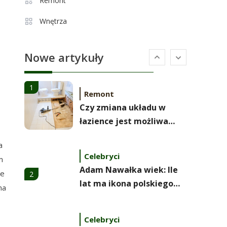
Remont
rodzinne
Wnętrza
Celebryci
Alexandra Grant wiek:
6
Nowe artykuły
prawda o naturalnej
urodzie
1
Remont
Czy zmiana układu w
łazience jest możliwa
przy modernizacji?
a
Celebryci
m
Adam Nawałka wiek: Ile
ne
2
lat ma ikona polskiego
na
futbolu?
Celebryci