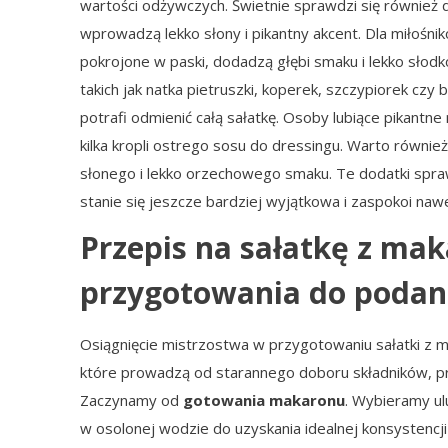
wartości odżywczych. Świetnie sprawdzi się również
wprowadzą lekko słony i pikantny akcent. Dla miłośn
pokrojone w paski, dodadzą głębi smaku i lekko sł
takich jak natka pietruszki, koperek, szczypiorek czy 
potrafi odmienić całą sałatkę. Osoby lubiące pikantne
kilka kropli ostrego sosu do dressingu. Warto równi
słonego i lekko orzechowego smaku. Te dodatki spra
stanie się jeszcze bardziej wyjątkowa i zaspokoi naw
Przepis na sałatkę z ma
przygotowania do podan
Osiągnięcie mistrzostwa w przygotowaniu sałatki z m
które prowadzą od starannego doboru składników, pr
Zaczynamy od
gotowania makaronu
. Wybieramy ulu
w osolonej wodzie do uzyskania idealnej konsystencji