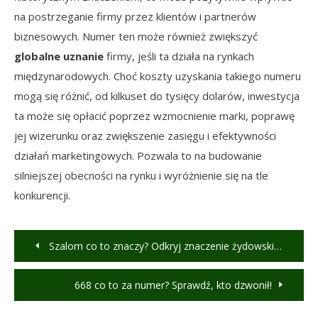
na postrzeganie firmy przez klientów i partnerów
biznesowych. Numer ten może również zwiększyć
globalne uznanie
firmy, jeśli ta działa na rynkach
międzynarodowych. Choć koszty uzyskania takiego numeru
mogą się różnić, od kilkuset do tysięcy dolarów, inwestycja
ta może się opłacić poprzez wzmocnienie marki, poprawę
jej wizerunku oraz zwiększenie zasięgu i efektywności
działań marketingowych. Pozwala to na budowanie
silniejszej obecności na rynku i wyróżnienie się na tle
konkurencji.
Nawigacja
Szalom co to znaczy? Odkryj znaczenie żydowskiego pozdrowienia
wpisu
668 co to za numer? Sprawdź, kto dzwonił!