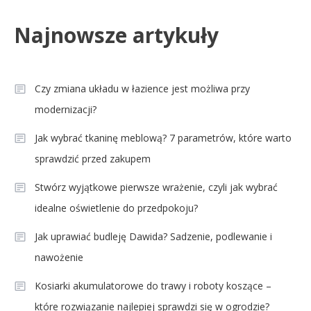
Celebryci
Najnowsze artykuły
Aleksandra Grysz wiek: poznaj
4
prawdę o prezenterce TVP
Czy zmiana układu w łazience jest możliwa przy
modernizacji?
Jak wybrać tkaninę meblową? 7 parametrów, które warto
sprawdzić przed zakupem
Stwórz wyjątkowe pierwsze wrażenie, czyli jak wybrać
idealne oświetlenie do przedpokoju?
Jak uprawiać budleję Dawida? Sadzenie, podlewanie i
nawożenie
Kosiarki akumulatorowe do trawy i roboty koszące –
które rozwiązanie najlepiej sprawdzi się w ogrodzie?