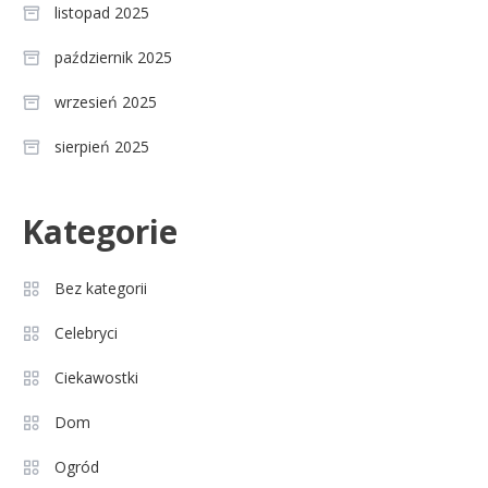
listopad 2025
październik 2025
wrzesień 2025
sierpień 2025
Celebryci
Kategorie
Agnieszka Chylińska: wiek,
3
dzieci i sekrety macierzyństwa
Bez kategorii
Celebryci
Celebryci
Aleksandra Grysz wiek: poznaj
Ciekawostki
4
prawdę o prezenterce TVP
Dom
Ogród
Celebryci