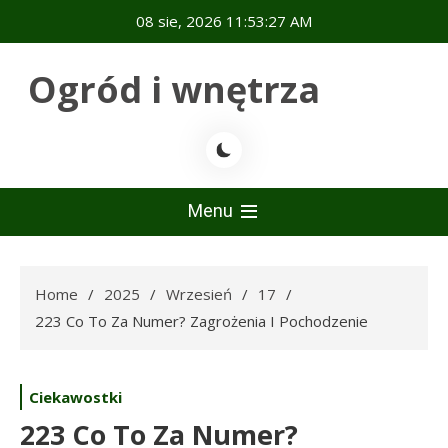
Skip
08 sie, 2026
11:53:28 AM
to
content
Ogród i wnętrza
Menu
Home
2025
Wrzesień
17
223 Co To Za Numer? Zagrożenia I Pochodzenie
Ciekawostki
223 Co To Za Numer?