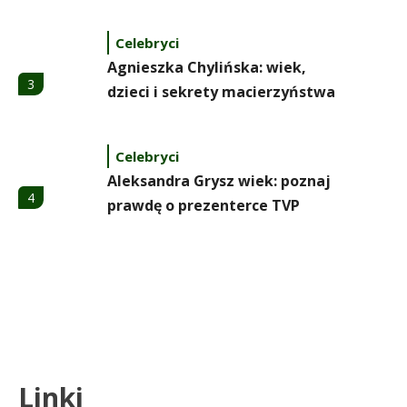
Celebryci
Agnieszka Chylińska: wiek,
3
dzieci i sekrety macierzyństwa
Celebryci
Aleksandra Grysz wiek: poznaj
4
prawdę o prezenterce TVP
Celebryci
Aleksandra Żebrowska: wiek,
5
kariera i życie rodzinne
Celebryci
Linki