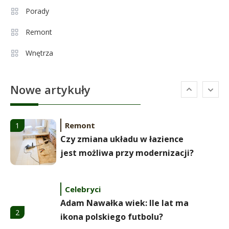
Aleksandra Żebrowska: wiek,
Porady
5
kariera i życie rodzinne
Remont
Wnętrza
Celebryci
Alexandra Grant wiek: prawda o
6
Nowe artykuły
naturalnej urodzie
Remont
1
Czy zmiana układu w łazience
jest możliwa przy modernizacji?
Celebryci
Adam Nawałka wiek: Ile lat ma
2
ikona polskiego futbolu?