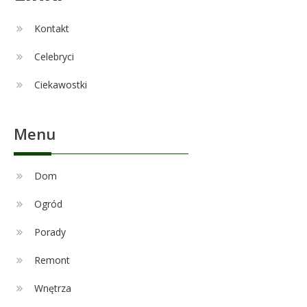
Alexandra Grant wiek: prawda o
6
naturalnej urodzie
Kontakt
Celebryci
Remont
1
Ciekawostki
Czy zmiana układu w łazience
jest możliwa przy modernizacji?
Menu
Celebryci
Adam Nawałka wiek: Ile lat ma
Dom
2
ikona polskiego futbolu?
Ogród
Porady
Celebryci
Agnieszka Chylińska: wiek,
Remont
3
dzieci i sekrety macierzyństwa
Wnętrza