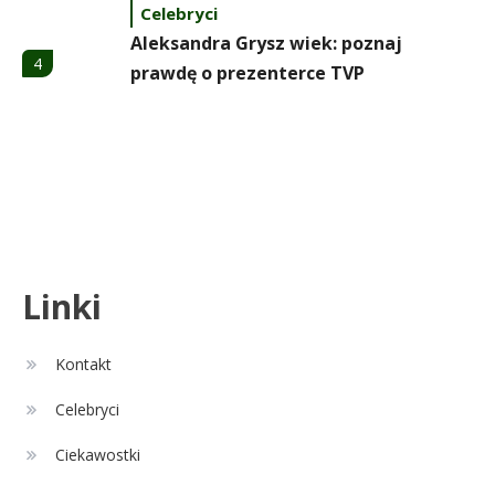
Celebryci
Aleksandra Grysz wiek: poznaj
4
prawdę o prezenterce TVP
Celebryci
Aleksandra Żebrowska: wiek,
5
kariera i życie rodzinne
Celebryci
Linki
Alexandra Grant wiek: prawda o
6
naturalnej urodzie
Kontakt
Celebryci
Remont
1
Ciekawostki
Czy zmiana układu w łazience
jest możliwa przy modernizacji?