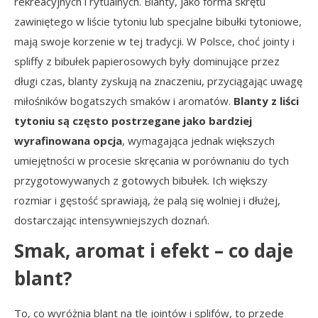
rekreacyjnych i rytualnych. Blanty, jako forma skrętu
zawiniętego w liście tytoniu lub specjalne bibułki tytoniowe,
mają swoje korzenie w tej tradycji. W Polsce, choć jointy i
spliffy z bibułek papierosowych były dominujące przez
długi czas, blanty zyskują na znaczeniu, przyciągając uwagę
miłośników bogatszych smaków i aromatów.
Blanty z liści
tytoniu są często postrzegane jako bardziej
wyrafinowana opcja
, wymagająca jednak większych
umiejętności w procesie skręcania w porównaniu do tych
przygotowywanych z gotowych bibułek. Ich większy
rozmiar i gęstość sprawiają, że palą się wolniej i dłużej,
dostarczając intensywniejszych doznań.
Smak, aromat i efekt – co daje
blant?
To, co wyróżnia blant na tle jointów i splifów, to przede