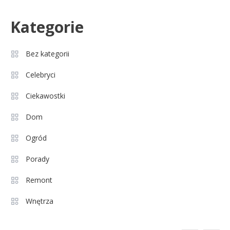
Celebryci
Kategorie
Agnieszka Chylińska: wiek,
3
dzieci i sekrety macierzyństwa
Bez kategorii
Celebryci
Celebryci
Aleksandra Grysz wiek: poznaj
Ciekawostki
4
prawdę o prezenterce TVP
Dom
Ogród
Celebryci
Aleksandra Żebrowska: wiek,
Porady
5
kariera i życie rodzinne
Remont
Wnętrza
Celebryci
Alexandra Grant wiek: prawda o