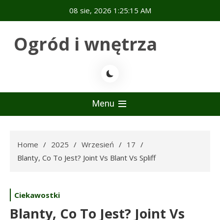
Skip
08 sie, 2026
1:25:16 AM
to
content
Ogród i wnętrza
Menu
Home
2025
Wrzesień
17
Blanty, Co To Jest? Joint Vs Blant Vs Spliff
Ciekawostki
Blanty, Co To Jest? Joint Vs