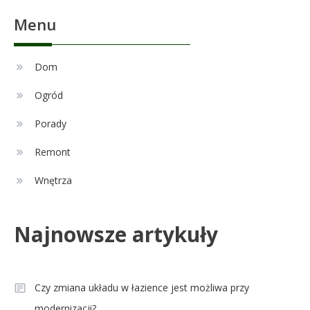
Menu
Celebryci
Adam Nawałka wiek: Ile lat ma
Dom
2
ikona polskiego futbolu?
Ogród
Porady
Celebryci
Agnieszka Chylińska: wiek,
Remont
3
dzieci i sekrety macierzyństwa
Wnętrza
Celebryci
Najnowsze artykuły
Aleksandra Grysz wiek: poznaj
4
prawdę o prezenterce TVP
Czy zmiana układu w łazience jest możliwa przy
modernizacji?