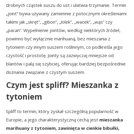
drobnych cząstek suszu do ust i ułatwia trzymanie. Termin
„joint” bywa używany zamiennie z potocznymi określeniami
takimi jak „skręt”, „gibon”, „lolek”, „wacek”, „wąs” czy
„pacan”. Wypełnienie jointów, według niektórych źródeł,
powinno być wyłącznie marihuaną, bez mieszania z
tytoniem czy innym suszem roślinnym, co podkreśla jego
czystość i prostotę. Jointy są zazwyczaj mniejsze od
blantów i palą się szybciej, oferując bardziej bezpośrednie
doznania związane z czystym suszem.
Czym jest spliff? Mieszanka z
tytoniem
Spliff to termin, który zyskał szczególną popularność w
Europie, a jego charakterystyczną cechą jest
mieszanka
marihuany z tytoniem, zawinięta w cienkie bibułki,