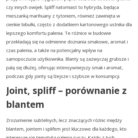
czy innych owijek. Spliff natomiast to hybryda, będąca
mieszanką marihuany z tytoniem, również zawinięta w
cienkie bibułki, często z dodatkiem kartonowego ustnika dla
lepszego komfortu palenia. Te różnice w budowie
przekładają się na odmienne doznania smakowe, aromat i
czas palenia, a także na potencjalny wpływ na
samopoczucie użytkownika. Blanty są zazwyczaj grubsze i
palą się dłużej, oferując intensywniejszy smak i aromat,
podczas gdy jointy są lżejsze i szybsze w konsumpcji.
Joint, spliff – porównanie z
blantem
Zrozumienie subtelnych, lecz znaczących różnic między
blantem, jointem i splifem jest kluczowe dla każdego, kto
interesuje się tematyką palenia suszu. Każdy z tych