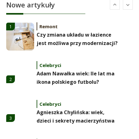
6
Nowe artykuły
naturalnej urodzie
Remont
1
Czy zmiana układu w łazience
jest możliwa przy modernizacji?
Celebryci
Adam Nawałka wiek: Ile lat ma
2
ikona polskiego futbolu?
Celebryci
Agnieszka Chylińska: wiek,
3
dzieci i sekrety macierzyństwa