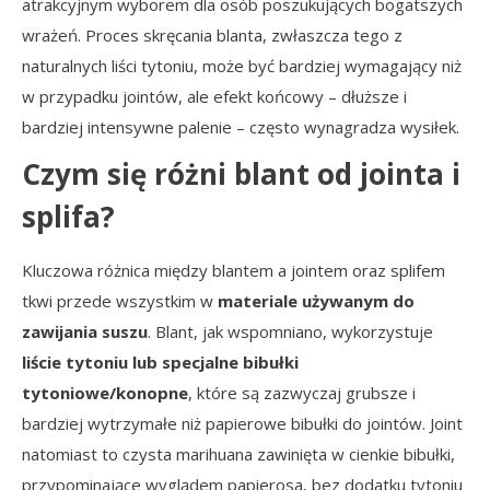
atrakcyjnym wyborem dla osób poszukujących bogatszych
wrażeń. Proces skręcania blanta, zwłaszcza tego z
naturalnych liści tytoniu, może być bardziej wymagający niż
w przypadku jointów, ale efekt końcowy – dłuższe i
bardziej intensywne palenie – często wynagradza wysiłek.
Czym się różni blant od jointa i
splifa?
Kluczowa różnica między blantem a jointem oraz splifem
tkwi przede wszystkim w
materiale używanym do
zawijania suszu
. Blant, jak wspomniano, wykorzystuje
liście tytoniu lub specjalne bibułki
tytoniowe/konopne
, które są zazwyczaj grubsze i
bardziej wytrzymałe niż papierowe bibułki do jointów. Joint
natomiast to czysta marihuana zawinięta w cienkie bibułki,
przypominające wyglądem papierosa, bez dodatku tytoniu