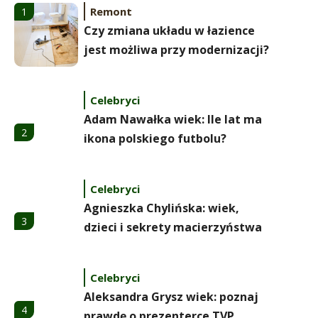
Remont
1
Czy zmiana układu w łazience
jest możliwa przy modernizacji?
Celebryci
Adam Nawałka wiek: Ile lat ma
2
ikona polskiego futbolu?
Celebryci
Agnieszka Chylińska: wiek,
3
dzieci i sekrety macierzyństwa
Celebryci
Aleksandra Grysz wiek: poznaj
4
prawdę o prezenterce TVP