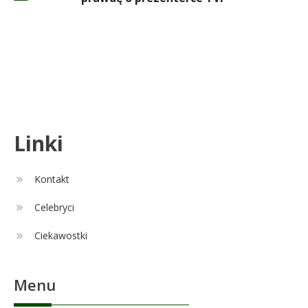
Celebryci
Aleksandra Żebrowska: wiek,
5
kariera i życie rodzinne
Celebryci
Linki
Alexandra Grant wiek: prawda o
6
naturalnej urodzie
Kontakt
Celebryci
Remont
1
Ciekawostki
Czy zmiana układu w łazience
jest możliwa przy modernizacji?
Menu
Celebryci