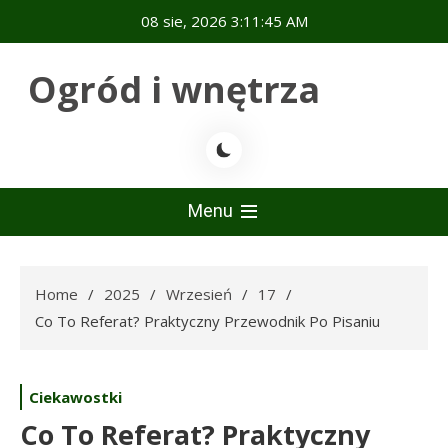
Skip
08 sie, 2026
3:11:46 AM
to
content
Ogród i wnętrza
Menu
Home
2025
Wrzesień
17
Co To Referat? Praktyczny Przewodnik Po Pisaniu
Ciekawostki
Co To Referat? Praktyczny