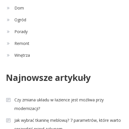
Adam Nawałka wiek: Ile lat ma
Dom
2
ikona polskiego futbolu?
Ogród
Porady
Celebryci
Agnieszka Chylińska: wiek,
Remont
3
dzieci i sekrety macierzyństwa
Wnętrza
Celebryci
Najnowsze artykuły
Aleksandra Grysz wiek: poznaj
4
prawdę o prezenterce TVP
Czy zmiana układu w łazience jest możliwa przy
modernizacji?
Jak wybrać tkaninę meblową? 7 parametrów, które warto
sprawdzić przed zakupem