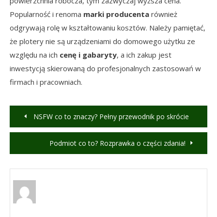
powierzchnia robocza, tym zazwyczaj wyższa cena.
Popularność i renoma
marki producenta
również
odgrywają rolę w kształtowaniu kosztów. Należy pamiętać,
że plotery nie są urządzeniami do domowego użytku ze
względu na ich
cenę i gabaryty
, a ich zakup jest
inwestycją skierowaną do profesjonalnych zastosowań w
firmach i pracowniach.
Nawigacja
NSFW co to znaczy? Pełny przewodnik po skrócie
wpisu
Podmiot co to? Rozprawka o części zdania!