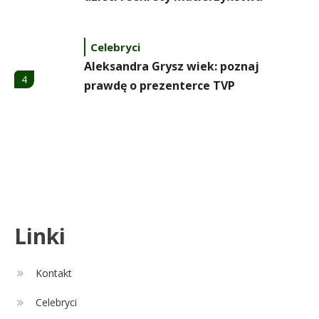
Celebryci
Aleksandra Grysz wiek: poznaj
4
prawdę o prezenterce TVP
Celebryci
Aleksandra Żebrowska: wiek,
5
kariera i życie rodzinne
Celebryci
Linki
Alexandra Grant wiek: prawda o
6
naturalnej urodzie
Kontakt
Celebryci
Remont
1