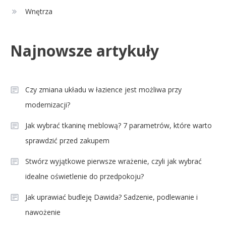
dzieci i sekrety macierzyństwa
Wnętrza
Celebryci
Najnowsze artykuły
Aleksandra Grysz wiek: poznaj
4
prawdę o prezenterce TVP
Czy zmiana układu w łazience jest możliwa przy
modernizacji?
Jak wybrać tkaninę meblową? 7 parametrów, które warto
sprawdzić przed zakupem
Stwórz wyjątkowe pierwsze wrażenie, czyli jak wybrać
idealne oświetlenie do przedpokoju?
Jak uprawiać budleję Dawida? Sadzenie, podlewanie i
nawożenie