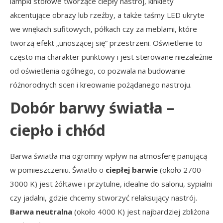
lampki stołowe tworzące ciepły nastrój, kinkiety
akcentujące obrazy lub rzeźby, a także taśmy LED ukryte
we wnękach sufitowych, półkach czy za meblami, które
tworzą efekt „unoszącej się” przestrzeni. Oświetlenie to
często ma charakter punktowy i jest sterowane niezależnie
od oświetlenia ogólnego, co pozwala na budowanie
różnorodnych scen i kreowanie pożądanego nastroju.
Dobór barwy światła –
ciepło i chłód
Barwa światła ma ogromny wpływ na atmosferę panującą
w pomieszczeniu. Światło o
ciepłej barwie
(około 2700-
3000 K) jest żółtawe i przytulne, idealne do salonu, sypialni
czy jadalni, gdzie chcemy stworzyć relaksujący nastrój.
Barwa neutralna
(około 4000 K) jest najbardziej zbliżona