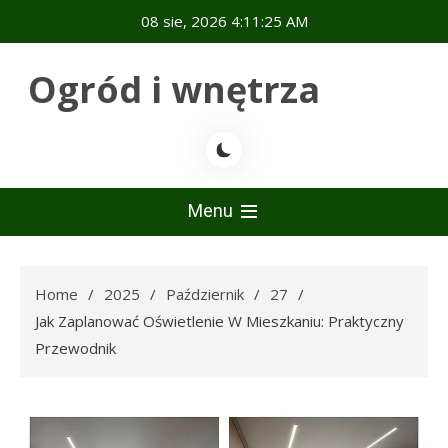
Skip
08 sie, 2026
4:11:26 AM
to
content
Ogród i wnętrza
Menu
Home
2025
Październik
27
Jak Zaplanować Oświetlenie W Mieszkaniu: Praktyczny
Przewodnik