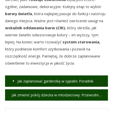
ogólne, zadaniowe, dekoracyjne. Kolejny etap to wybór
barwy światła
, która najlepiej pasuje do funkcji i nastroju
danego miejsca. Ważne jest również zwrócenie uwagi na
wskaźnik oddawania barw (CRI)
, który określa, jak
wiernie światło odwzorowuje kolory – im wyższy, tym
lepiej. Na koniec warto rozważyć
system sterowania
,
który podniesie komfort użytkowania i pozwoli na
oszczędność energii. Pamiętaj, że dobrze zaplanowane
oświetlenie to inwestycja w jakość życia.
Nawigacja
Jak zaplanować garderobę w sypialni: Poradnik
wpisu
Jak zmienić pokój dziecka w młodzieżowy: Przewodnik