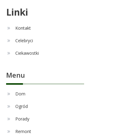
Celebryci
Linki
Alexandra Grant wiek: prawda o
6
naturalnej urodzie
Kontakt
Celebryci
Remont
1
Ciekawostki
Czy zmiana układu w łazience
jest możliwa przy modernizacji?
Menu
Celebryci
Adam Nawałka wiek: Ile lat ma
Dom
2
ikona polskiego futbolu?
Ogród
Porady
Celebryci
Agnieszka Chylińska: wiek,
Remont
3