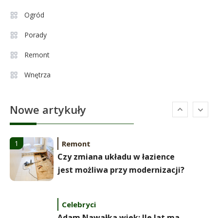
Ogród
Celebryci
Aleksandra Żebrowska: wiek,
Porady
5
kariera i życie rodzinne
Remont
Wnętrza
Celebryci
Alexandra Grant wiek: prawda o
6
Nowe artykuły
naturalnej urodzie
Remont
1
Czy zmiana układu w łazience
jest możliwa przy modernizacji?
Celebryci
Adam Nawałka wiek: Ile lat ma