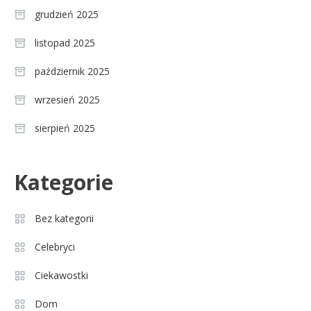
grudzień 2025
listopad 2025
październik 2025
wrzesień 2025
sierpień 2025
Celebryci
Kategorie
Agnieszka Chylińska: wiek,
3
dzieci i sekrety macierzyństwa
Bez kategorii
Celebryci
Celebryci
Aleksandra Grysz wiek: poznaj
Ciekawostki
4
prawdę o prezenterce TVP
Dom