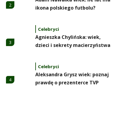
2
ikona polskiego futbolu?
Celebryci
Agnieszka Chylińska: wiek,
3
dzieci i sekrety macierzyństwa
Celebryci
Aleksandra Grysz wiek: poznaj
4
prawdę o prezenterce TVP
Celebryci
Aleksandra Żebrowska: wiek,
5
kariera i życie rodzinne