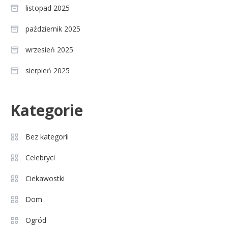
listopad 2025
październik 2025
wrzesień 2025
sierpień 2025
Celebryci
Kategorie
Agnieszka Chylińska: wiek,
3
dzieci i sekrety macierzyństwa
Bez kategorii
Celebryci
Celebryci
Aleksandra Grysz wiek: poznaj
Ciekawostki
4
prawdę o prezenterce TVP
Dom
Ogród
Celebryci