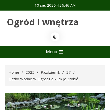
Skip
10 sie, 2026
4:36:47 AM
to
content
Ogród i wnętrza
Menu
Home
2025
Październik
27
Oczko Wodne W Ogrodzie – Jak Je Zrobić