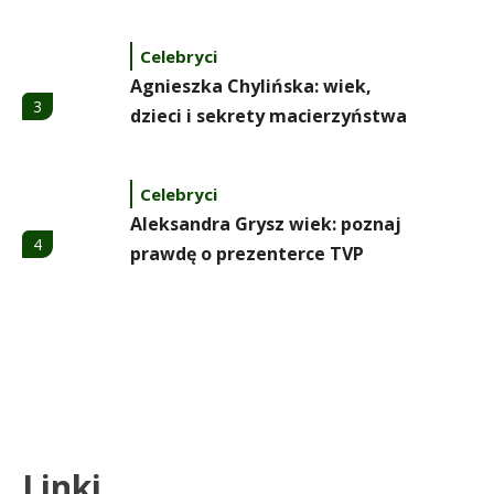
Celebryci
Agnieszka Chylińska: wiek,
3
dzieci i sekrety macierzyństwa
Celebryci
Aleksandra Grysz wiek: poznaj
4
prawdę o prezenterce TVP
Celebryci
Aleksandra Żebrowska: wiek,
5
kariera i życie rodzinne
Celebryci
Linki