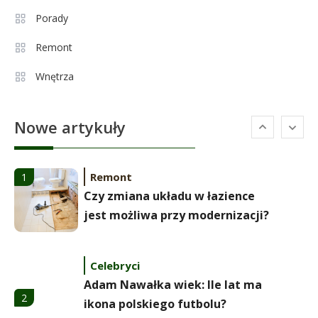
Aleksandra Żebrowska: wiek,
Porady
5
kariera i życie rodzinne
Remont
Wnętrza
Celebryci
Alexandra Grant wiek: prawda o
6
Nowe artykuły
naturalnej urodzie
Remont
1
Czy zmiana układu w łazience
jest możliwa przy modernizacji?
Celebryci
Adam Nawałka wiek: Ile lat ma
2
ikona polskiego futbolu?