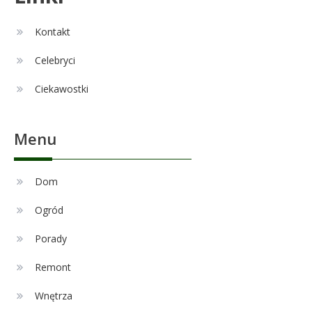
Alexandra Grant wiek: prawda o
6
naturalnej urodzie
Kontakt
Celebryci
Remont
1
Ciekawostki
Czy zmiana układu w łazience
jest możliwa przy modernizacji?
Menu
Celebryci
Adam Nawałka wiek: Ile lat ma
Dom
2
ikona polskiego futbolu?
Ogród
Porady
Celebryci
Agnieszka Chylińska: wiek,
Remont
3
dzieci i sekrety macierzyństwa
Wnętrza