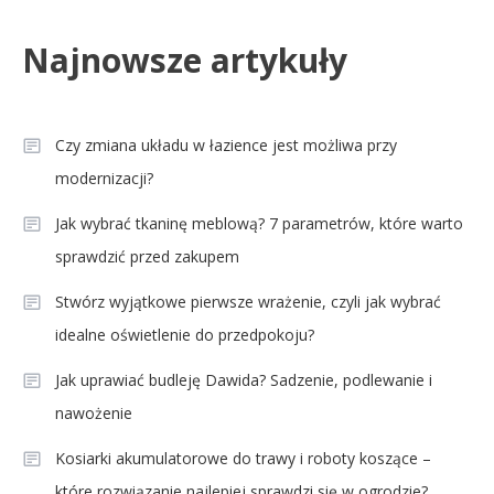
Celebryci
Najnowsze artykuły
Aleksandra Grysz wiek: poznaj
4
prawdę o prezenterce TVP
Czy zmiana układu w łazience jest możliwa przy
modernizacji?
Jak wybrać tkaninę meblową? 7 parametrów, które warto
sprawdzić przed zakupem
Stwórz wyjątkowe pierwsze wrażenie, czyli jak wybrać
idealne oświetlenie do przedpokoju?
Jak uprawiać budleję Dawida? Sadzenie, podlewanie i
nawożenie
Kosiarki akumulatorowe do trawy i roboty koszące –
które rozwiązanie najlepiej sprawdzi się w ogrodzie?