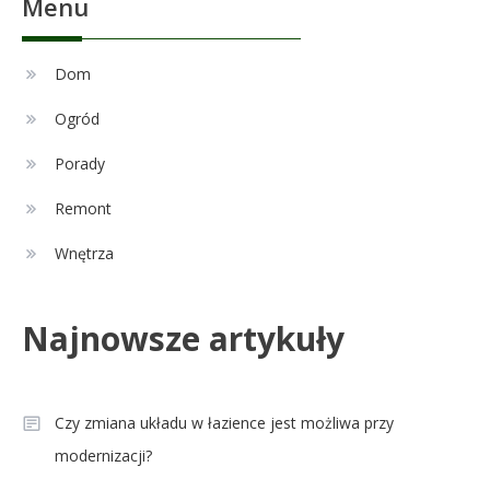
Menu
Celebryci
Adam Nawałka wiek: Ile lat ma
Dom
2
ikona polskiego futbolu?
Ogród
Porady
Celebryci
Agnieszka Chylińska: wiek,
Remont
3
dzieci i sekrety macierzyństwa
Wnętrza
Celebryci
Najnowsze artykuły
Aleksandra Grysz wiek: poznaj
4
prawdę o prezenterce TVP
Czy zmiana układu w łazience jest możliwa przy
modernizacji?