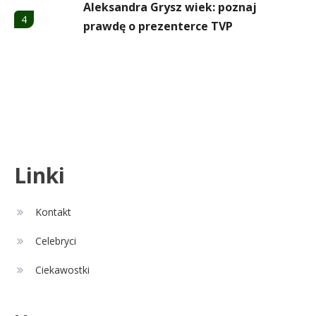
Aleksandra Grysz wiek: poznaj
4
prawdę o prezenterce TVP
Celebryci
Aleksandra Żebrowska: wiek,
5
kariera i życie rodzinne
Celebryci
Linki
Alexandra Grant wiek: prawda o
6
naturalnej urodzie
Kontakt
Celebryci
Remont
1
Ciekawostki
Czy zmiana układu w łazience
jest możliwa przy modernizacji?