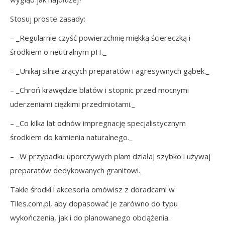
Stosuj proste zasady:
– _Regularnie czyść powierzchnię miękką ściereczką i
środkiem o neutralnym pH._
– _Unikaj silnie żrących preparatów i agresywnych gąbek._
– _Chroń krawędzie blatów i stopnic przed mocnymi
uderzeniami ciężkimi przedmiotami._
– _Co kilka lat odnów impregnację specjalistycznym
środkiem do kamienia naturalnego._
– _W przypadku uporczywych plam działaj szybko i używaj
preparatów dedykowanych granitowi._
Takie środki i akcesoria omówisz z doradcami w
Tiles.com.pl, aby dopasować je zarówno do typu
wykończenia, jak i do planowanego obciążenia.