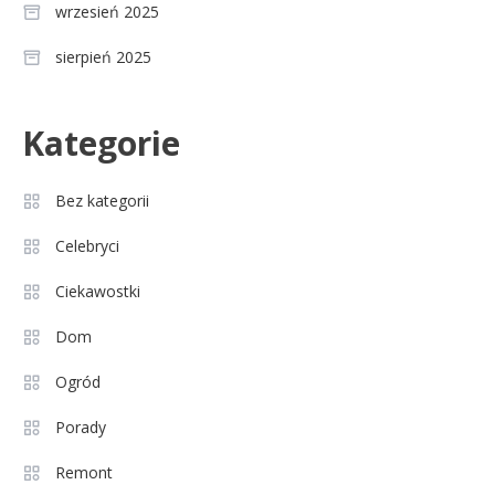
wrzesień 2025
sierpień 2025
Celebryci
Kategorie
Agnieszka Chylińska: wiek,
3
dzieci i sekrety macierzyństwa
Bez kategorii
Celebryci
Celebryci
Aleksandra Grysz wiek: poznaj
Ciekawostki
4
prawdę o prezenterce TVP
Dom
Ogród
Celebryci
Aleksandra Żebrowska: wiek,
Porady
5
kariera i życie rodzinne
Remont