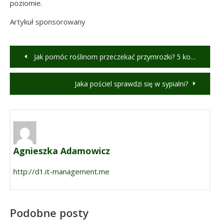
poziomie.
Artykuł sponsorowany
Nawigacja
Jak pomóc roślinom przeczekać przymrozki? 5 konkretnych rad
wpisu
Jaka pościel sprawdzi się w sypialni?
Agnieszka Adamowicz
http://d1.it-management.me
Podobne posty