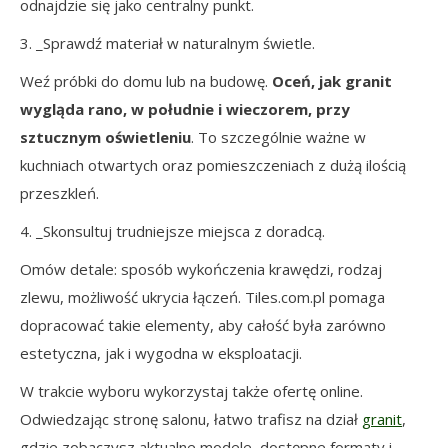
odnajdzie się jako centralny punkt.
3. _Sprawdź materiał w naturalnym świetle.
Weź próbki do domu lub na budowę.
Oceń, jak granit
wygląda rano, w południe i wieczorem, przy
sztucznym oświetleniu
. To szczególnie ważne w
kuchniach otwartych oraz pomieszczeniach z dużą ilością
przeszkleń.
4. _Skonsultuj trudniejsze miejsca z doradcą.
Omów detale: sposób wykończenia krawędzi, rodzaj
zlewu, możliwość ukrycia łączeń. Tiles.com.pl pomaga
dopracować takie elementy, aby całość była zarówno
estetyczna, jak i wygodna w eksploatacji.
W trakcie wyboru wykorzystaj także ofertę online.
Odwiedzając stronę salonu, łatwo trafisz na dział
granit
,
gdzie zobaczysz aktualne modele, dostępne formaty i