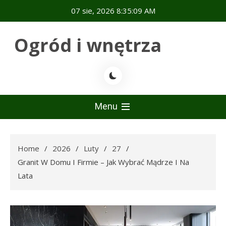
Skip
07 sie, 2026
8:35:10 AM
to
content
Ogród i wnętrza
Menu
Home
2026
Luty
27
Granit W Domu I Firmie – Jak Wybrać Mądrze I Na
Lata