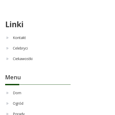
kariera i życie rodzinne
Celebryci
Linki
Alexandra Grant wiek: prawda o
6
naturalnej urodzie
Kontakt
Celebryci
Remont
1
Ciekawostki
Czy zmiana układu w łazience
jest możliwa przy modernizacji?
Menu
Celebryci
Adam Nawałka wiek: Ile lat ma
Dom
2
ikona polskiego futbolu?
Ogród
Porady