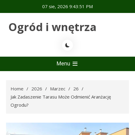
Skip
07 sie, 2026
9:43:52 PM
to
content
Ogród i wnętrza
Menu
Home
2026
Marzec
26
Jak Zadaszenie Tarasu Może Odmienić Aranżację
Ogrodu?