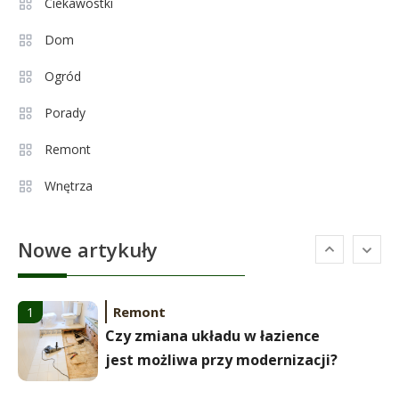
Aleksandra Grysz wiek: poznaj
Ciekawostki
4
prawdę o prezenterce TVP
Dom
Ogród
Celebryci
Aleksandra Żebrowska: wiek,
Porady
5
kariera i życie rodzinne
Remont
Wnętrza
Celebryci
Alexandra Grant wiek: prawda o
6
Nowe artykuły
naturalnej urodzie
Remont
1
Czy zmiana układu w łazience
jest możliwa przy modernizacji?