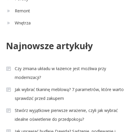
Celebryci
Agnieszka Chylińska: wiek,
Remont
3
dzieci i sekrety macierzyństwa
Wnętrza
Celebryci
Najnowsze artykuły
Aleksandra Grysz wiek: poznaj
4
prawdę o prezenterce TVP
Czy zmiana układu w łazience jest możliwa przy
modernizacji?
Jak wybrać tkaninę meblową? 7 parametrów, które warto
sprawdzić przed zakupem
Stwórz wyjątkowe pierwsze wrażenie, czyli jak wybrać
idealne oświetlenie do przedpokoju?
Jak uprawiać budleję Dawida? Sadzenie, podlewanie i