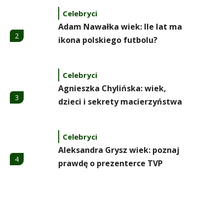
Celebryci
Adam Nawałka wiek: Ile lat ma
2
ikona polskiego futbolu?
Celebryci
Agnieszka Chylińska: wiek,
3
dzieci i sekrety macierzyństwa
Celebryci
Aleksandra Grysz wiek: poznaj
4
prawdę o prezenterce TVP
Celebryci
Aleksandra Żebrowska: wiek,
5