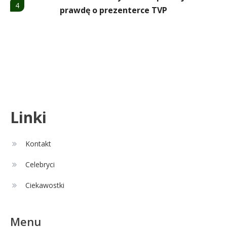
4
prawdę o prezenterce TVP
Celebryci
Aleksandra Żebrowska: wiek,
5
kariera i życie rodzinne
Celebryci
Linki
Alexandra Grant wiek: prawda o
6
naturalnej urodzie
Kontakt
Celebryci
Remont
1
Ciekawostki
Czy zmiana układu w łazience
jest możliwa przy modernizacji?
Menu