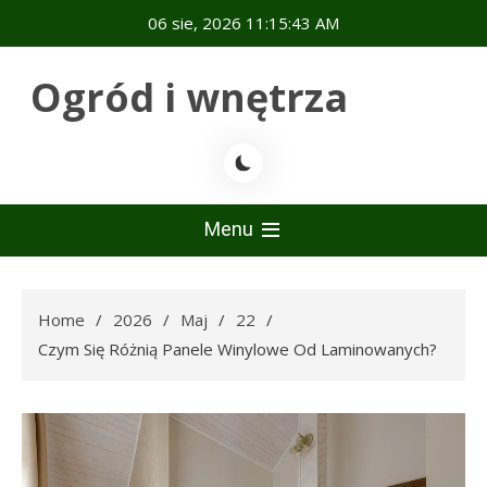
Skip
06 sie, 2026
11:15:44 AM
to
content
Ogród i wnętrza
Menu
Home
2026
Maj
22
Czym Się Różnią Panele Winylowe Od Laminowanych?