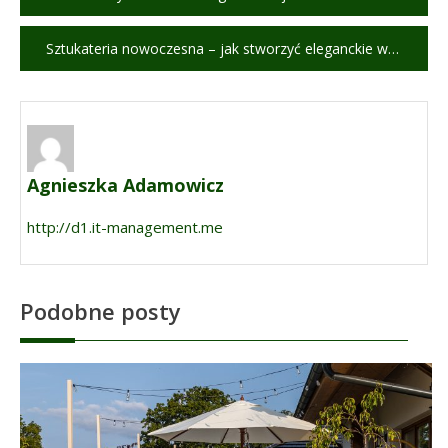
wpisu
Sztukateria nowoczesna – jak stworzyć eleganckie wnętrze bez efektu przepychu?
Agnieszka Adamowicz
http://d1.it-management.me
Podobne posty