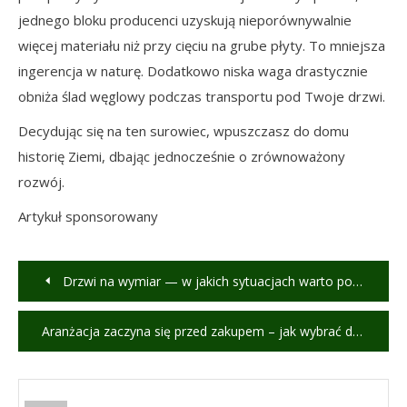
jednego bloku producenci uzyskują nieporównywalnie
więcej materiału niż przy cięciu na grube płyty. To mniejsza
ingerencja w naturę. Dodatkowo niska waga drastycznie
obniża ślad węglowy podczas transportu pod Twoje drzwi.
Decydując się na ten surowiec, wpuszczasz do domu
historię Ziemi, dbając jednocześnie o zrównoważony
rozwój.
Artykuł sponsorowany
Nawigacja
Drzwi na wymiar — w jakich sytuacjach warto postawić na indywidualne rozwiązanie?
wpisu
Aranżacja zaczyna się przed zakupem – jak wybrać dom lub mieszkanie z potencjałem