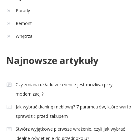
Porady
Celebryci
Agnieszka Chylińska: wiek,
Remont
3
dzieci i sekrety macierzyństwa
Wnętrza
Celebryci
Najnowsze artykuły
Aleksandra Grysz wiek: poznaj
4
prawdę o prezenterce TVP
Czy zmiana układu w łazience jest możliwa przy
modernizacji?
Jak wybrać tkaninę meblową? 7 parametrów, które warto
sprawdzić przed zakupem
Stwórz wyjątkowe pierwsze wrażenie, czyli jak wybrać
idealne oświetlenie do przedpokoju?