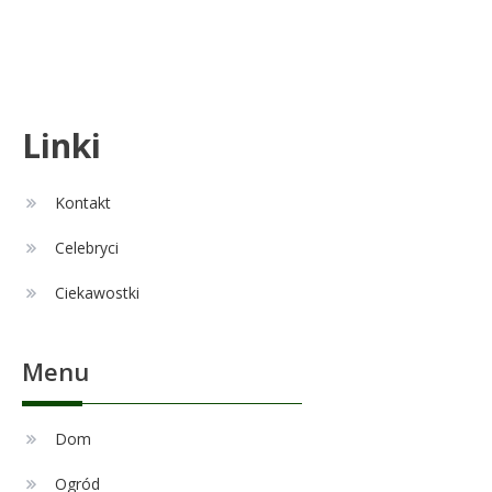
Aleksandra Żebrowska: wiek,
5
kariera i życie rodzinne
Celebryci
Linki
Alexandra Grant wiek: prawda o
6
naturalnej urodzie
Kontakt
Celebryci
Remont
1
Ciekawostki
Czy zmiana układu w łazience
jest możliwa przy modernizacji?
Menu
Celebryci
Adam Nawałka wiek: Ile lat ma
Dom
2
ikona polskiego futbolu?
Ogród